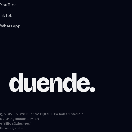
YouTube
TikTok
WhatsApp
duende
.
© 2015 — 2026 Duende Dijital. Tüm hakları saklıdır.
KVKK Aydınlatma Metni
Gizlilik Sözleşmesi
Hizmet Şartları