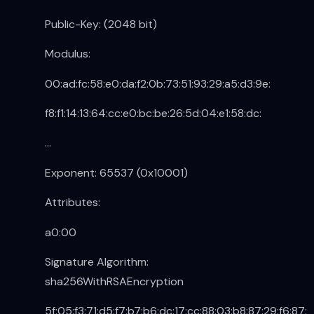
Public-Key: (2048 bit)
Modulus:
00:ad:fc:58:e0:da:f2:0b:73:51:93:29:a5:d3:9e:
f8:f1:14:13:64:cc:e0:bc:be:26:5d:04:e1:58:dc:
…
Exponent: 65537 (0x10001)
Attributes:
a0:00
Signature Algorithm:
sha256WithRSAEncryption
5f:05:f3:71:d5:f7:b7:b6:dc:17:cc:88:03:b8:87:29:f6:87: