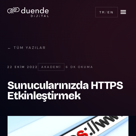
TR
/
EN
← TÜM YAZILAR
22 EKIM 2022
AKADEMI
·
6 DK OKUMA
Sunucularınızda HTTPS
Etkinleştirmek