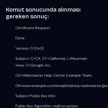
Komut sonucunda alınması
gereken sonuç:
Certificate Request:
Data:
Version: 0 (0x0)
Subject: C=CA, ST=California, L=Mountain
View, O=Google, Inc.,
OU=Webmaster Help Center Example Team,
CN=www.example.com/
emailAddress=webmaster@e
Subject Public Key Info:
Public Key Algorithm: rsaEncryption