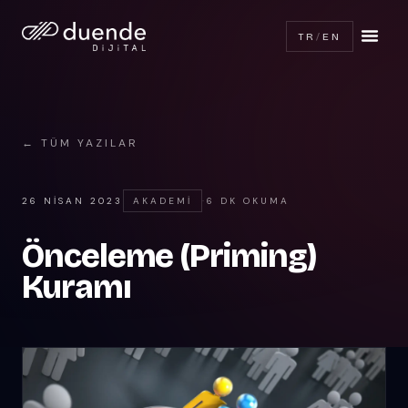
TR
/
EN
← TÜM YAZILAR
26 NISAN 2023
AKADEMI
·
6 DK OKUMA
Önceleme (Priming)
Kuramı