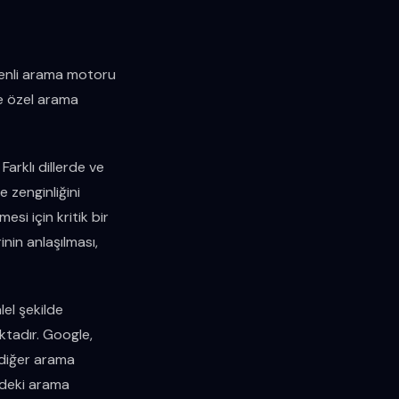
kenli arama motoru
ere özel arama
arklı dillerde ve
e zenginliğini
i için kritik bir
in anlaşılması,
el şekilde
aktadır. Google,
 diğer arama
e’deki arama