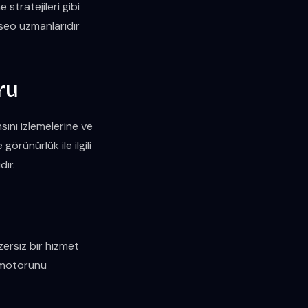
 stratejileri gibi
 seo uzmanlarıdır
ru
ını izlemelerine ve
örünürlük ile ilgili
dır.
zersiz bir hizmet
ma motorunu