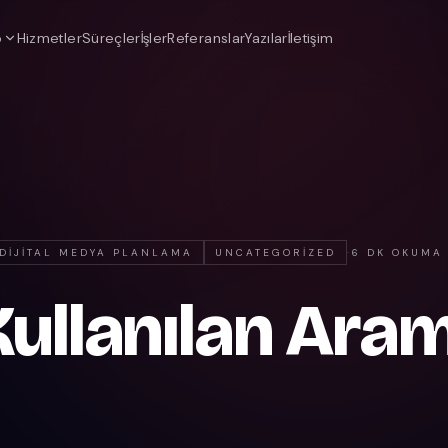
o
Hizmetler
Süreçler
İşler
Referanslar
Yazılar
İletişim
DIJITAL MEDYA PLANLAMA
UNCATEGORIZED
·
6 DK OKUMA
Kullanılan Ara