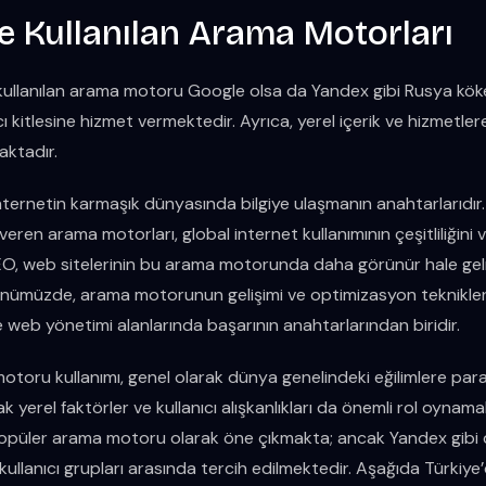
e Kullanılan Arama Motorları
kullanılan arama motoru Google olsa da Yandex gibi Rusya kö
nıcı kitlesine hizmet vermektedir. Ayrıca, yerel içerik ve hizmetl
ktadır.
ternetin karmaşık dünyasında bilgiye ulaşmanın anahtarlarıdır. F
eren arama motorları, global internet kullanımının çeşitliliğini v
O, web sitelerinin bu arama motorunda daha görünür hale gelmes
nümüzde, arama motorunun gelişimi ve optimizasyon tekniklerin
e web yönetimi alanlarında başarının anahtarlarından biridir.
toru kullanımı, genel olarak dünya genelindeki eğilimlere paral
ak yerel faktörler ve kullanıcı alışkanlıkları da önemli rol oynam
popüler arama motoru olarak öne çıkmakta; ancak Yandex gibi
i kullanıcı grupları arasında tercih edilmektedir. Aşağıda Türkiy