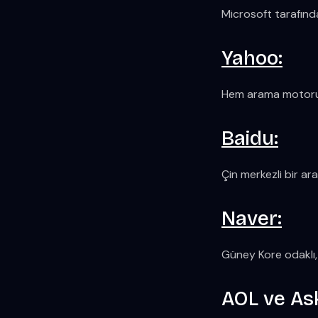
Microsoft tarafında
Yahoo:
Hem arama motoru h
Baidu:
Çin merkezli bir a
Naver:
Güney Kore odaklı,
AOL ve As