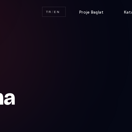
Proje Başlat
Kat
TR
/
EN
ma