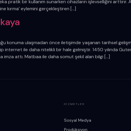
ka pratik bir kullanım sunarken cihazların işlevselliğini arttır
akine kırma’ eylemini gerçekleştiren […]
ekaya
duğu konuma ulaşmadan önce iletişimde yaşanan tarihsel geliş
ip internet ile daha nitelikli bir hale gelmiştir. 1450 yılında Gu
imza attı. Matbaa ile daha somut şekil alan bilgi […]
HIZMETLER
Sosyal Medya
Prodüksiyon