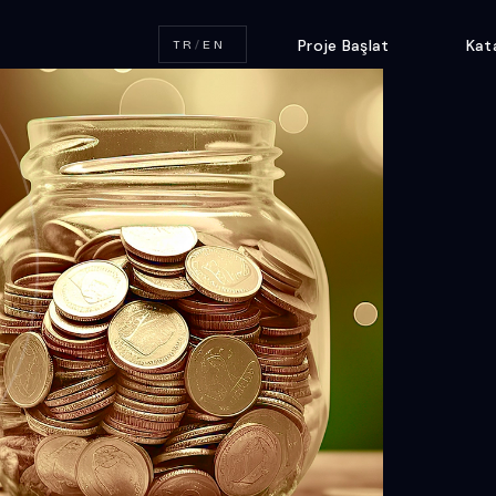
Proje Başlat
Kat
TR
/
EN