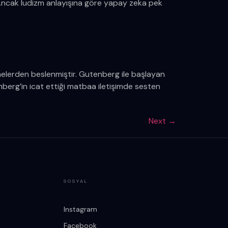
ır. Ancak ludizm anlayışına göre yapay zeka pek
melerden beslenmiştir. Gutenberg ile başlayan
tenberg’in icat ettiği matbaa iletişimde sesten
Next
→
SOSYAL
Instagram
Facebook