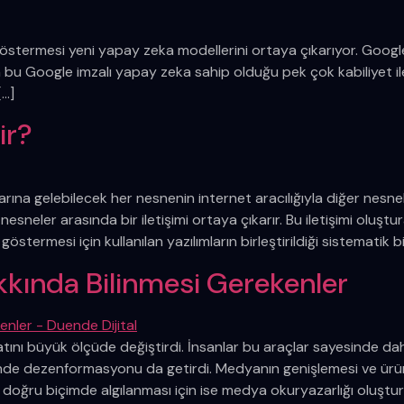
stermesi yeni yapay zeka modellerini ortaya çıkarıyor. Google’
bu Google imzalı yapay zeka sahip olduğu pek çok kabiliyet ile v
[…]
ir?
ıllarına gelebilecek her nesnenin internet aracılığıyla diğer nesne
 nesneler arasında bir iletişimi ortaya çıkarır. Bu iletişimi oluşt
 göstermesi için kullanılan yazılımların birleştirildiği sistematik bi
kında Bilinmesi Gerekenler
atını büyük ölçüde değiştirdi. İnsanlar bu araçlar sayesinde daha
nde dezenformasyonu da getirdi. Medyanın genişlemesi ve ürünle
in doğru biçimde algılanması için ise medya okuryazarlığı oluşturu