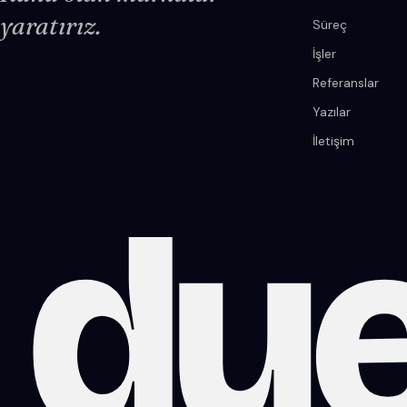
yaratırız.
Süreç
İşler
Referanslar
Yazılar
İletişim
du