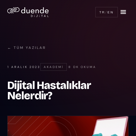
TR
/
EN
← TÜM YAZILAR
1 ARALIK 2023
AKADEMI
·
8 DK OKUMA
Dijital Hastalıklar
Nelerdir?