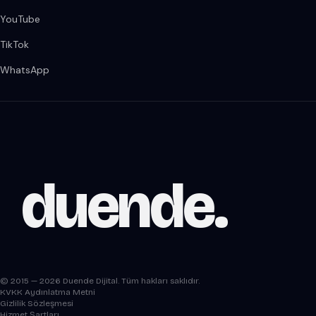
YouTube
TikTok
WhatsApp
duende
.
© 2015 — 2026 Duende Dijital. Tüm hakları saklıdır.
KVKK Aydınlatma Metni
Gizlilik Sözleşmesi
Hizmet Şartları