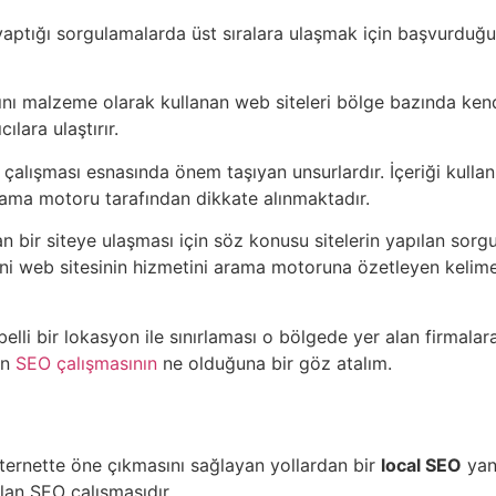
yaptığı sorgulamalarda üst sıralara ulaşmak için başvurduğu
ını malzeme olarak kullanan web siteleri bölge bazında kendi
lara ulaştırır.
O çalışması esnasında önem taşıyan unsurlardır. İçeriği kulla
 arama motoru tarafından dikkate alınmaktadır.
an bir siteye ulaşması için söz konusu sitelerin yapılan sor
yani web sitesinin hizmetini arama motoruna özetleyen kelime
belli bir lokasyon ile sınırlaması o bölgede yer alan firmalara
an
SEO çalışmasının
ne olduğuna bir göz atalım.
internette öne çıkmasını sağlayan yollardan bir
local SEO
yan
lan SEO çalışmasıdır.