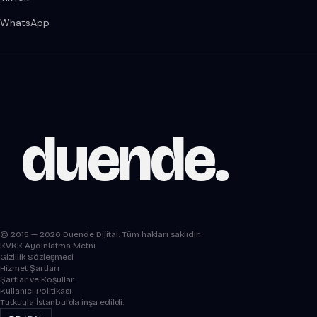
WhatsApp
duende
.
© 2015 — 2026 Duende Dijital. Tüm hakları saklıdır.
KVKK Aydınlatma Metni
Gizlilik Sözleşmesi
Hizmet Şartları
Şartlar ve Koşullar
Kullanıcı Politikası
Tutkuyla İstanbul’da inşa edildi.